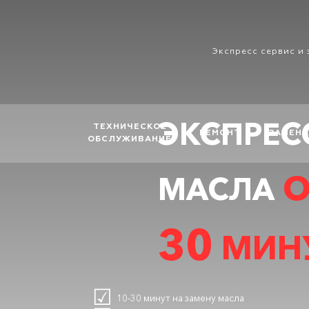
Skip
to
content
Экспресс сервис и 
ЭКСПРЕС
ТЕХНИЧЕСКОЕ
РЕМОНТ
ЗАМЕНА
ОБСЛУЖИВАНИЕ
О
МАСЛА
30
МИН
10-30 минут на замену масла