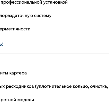
 профессиональной установкой
слораздаточную систему
герметичности
ь:
щиты картера
х расходников (уплотнительное кольцо, очистка,
кретной модели