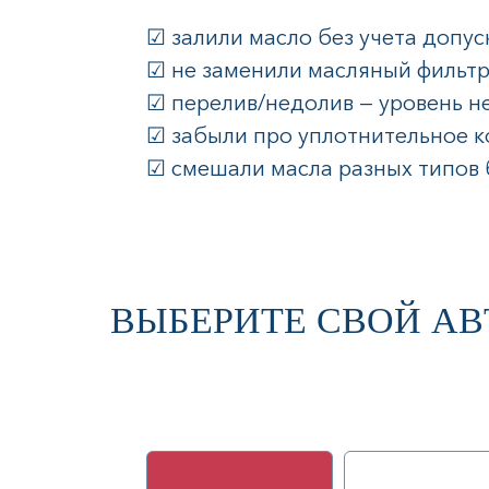
☑ залили масло без учета допу
☑ не заменили масляный фильт
☑ перелив/недолив — уровень н
☑ забыли про уплотнительное ко
☑ смешали масла разных типов
ВЫБЕРИТЕ СВОЙ АВ