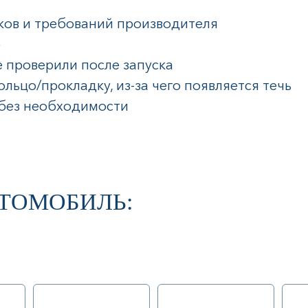
сков и требований производителя
р
е проверили после запуска
льцо/прокладку, из-за чего появляется течь
 без необходимости
ТОМОБИЛЬ: