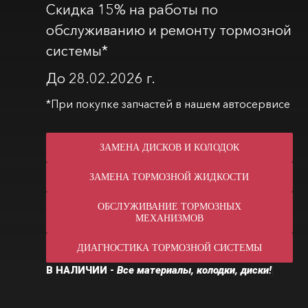
Скидка 15% на работы по
обслуживанию и ремонту тормозной
системы*
До 28.02.2026 г.
*При покупке запчастей в нашем автосервисе
ЗАМЕНА ДИСКОВ И КОЛОДОК
ЗАМЕНА ТОРМОЗНОЙ ЖИДКОСТИ
ОБСЛУЖИВАНИЕ ТОРМОЗНЫХ
МЕХАНИЗМОВ
ДИАГНОСТИКА ТОРМОЗНОЙ СИСТЕМЫ
|
В НАЛИЧИИ -
В
с
е
м
а
т
е
р
и
а
л
ы
,
к
о
л
о
д
к
и
,
д
и
с
к
и
!
.