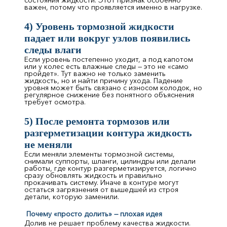
состояния жидкости. Этот признак особенно
важен, потому что проявляется именно в нагрузке.
4) Уровень тормозной жидкости
падает или вокруг узлов появились
следы влаги
Если уровень постепенно уходит, а под капотом
или у колес есть влажные следы — это не «само
пройдет». Тут важно не только заменить
жидкость, но и найти причину ухода. Падение
уровня может быть связано с износом колодок, но
регулярное снижение без понятного объяснения
требует осмотра.
5) После ремонта тормозов или
разгерметизации контура жидкость
не меняли
Если меняли элементы тормозной системы,
снимали суппорты, шланги, цилиндры или делали
работы, где контур разгерметизируется, логично
сразу обновлять жидкость и правильно
прокачивать систему. Иначе в контуре могут
остаться загрязнения от вышедшей из строя
детали, которую заменили.
Почему «просто долить» — плохая идея
Долив не решает проблему качества жидкости.