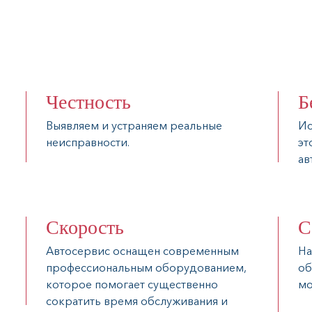
Честность
Б
Выявляем и устраняем реальные
Ис
неисправности.
эт
ав
Скорость
С
Автосервис оснащен современным
На
профессиональным оборудованием,
об
которое помогает существенно
мо
сократить время обслуживания и