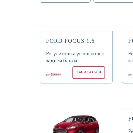
FORD FOCUS 1,6
F
Регулировка углов колес
Р
задней балки
з
ЗАПИСАТЬСЯ
от 5000₽
от
F
Р