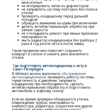
межсезонье
не игнорировать запах из дефлекторов
не заправлять систему повторно без поиска
утечки
проверять кондиционер перед дальней
поездкой
обращать внимание на шумы при включении
делать антибактериальную обработку при
запахе сырости
не откладывать ремонт при явных признаках
неисправности
мыть радиатор кондиционера без разбора 2
раза в год (после лета и после зимы)
Такая профилактика помогает сохранить
комфорт в салоне и снизить риск внезапного
отказа.
Где подготовить автокондиционер к лету в
Санкт-Петербурге
В WinAuto можно выполнить
обслуживание
автокондиционеров
: проверить работу системы,
герметичность и давление, заправить
кондиционер при необходимости, сделать
антибактериальную обработку и подготовить
автомобиль к жаркому сезону.
Если во время проверки обнаружится утечка,
повреждение трубок, неисправность
компрессора, радиатора, осушителя или других
элементов, можно записаться на
ремонт